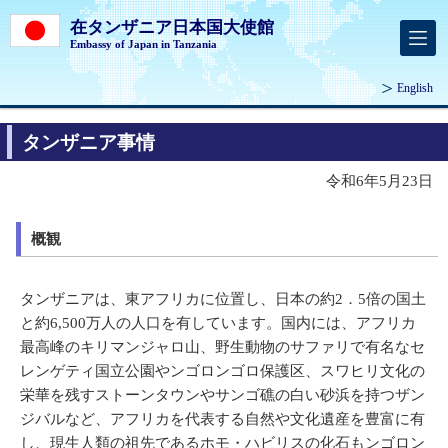
在タンザニア日本国大使館
Embassy of Japan in Tanzania
English
タンザニア事情
令和6年5月23日
概観
タンザニアは、東アフリカに位置し、日本の約2．5倍の国土
と約6,500万人の人口を有しています。国内には、アフリカ
最高峰のキリマンジャロ山、野生動物のサファリで有名なセ
レンゲティ国立公園やンゴロンゴロ保護区、スワヒリ文化の
栄華を残すストーンタウンやサンゴ礁の白い砂浜を持つザン
ジバルなど、アフリカを代表する自然や文化遺産を豊富に有
し、現生人類の祖先であるホモ・ハビリスの化石もンゴロン