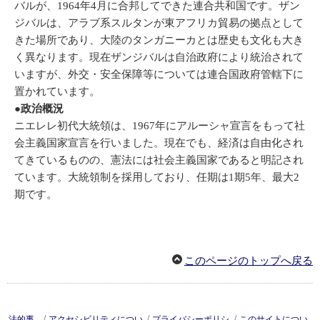
バルが、1964年4月に合邦してできた連合共和国です。ザン
ジバルは、アラブ系スルタンが東アフリカ貿易の拠点として
きた場所であり、大陸のタンガニーカとは歴史も文化も大き
く異なります。現在ザンジバルは自治政府により統治されて
いますが、外交・安全保障等については連合国政府管轄下に
置かれています。
●政治概況
ニエレレ初代大統領は、1967年にアルーシャ宣言をもって社
会主義国家宣言を行いました。現在でも、経済は自由化され
てきているものの、憲法には社会主義国家であると明記され
ています。大統領制を採用しており、任期は1期5年、最大2
期です。
このページのトップへ戻る
/
/
/
法的事
アクセシビリティについ
プライバシーポリシ
このサイトについ